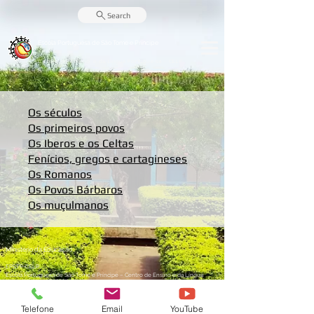
Search
Escola Portuguesa de
São Tomé e Príncipe
Centro de Ensino e da Língua Portuguesa - CELP
Os séculos
Os primeiros povos
Os Iberos e os Celtas
Fenícios, gregos e cartagineses
Os Romanos
Os Povos Bárbaros
Os muçulmanos
Ministério da Educação
EPSTP-CELP
Escola Portuguesa de São Tomé e Príncipe – Centro de Ensino e da Língua
Portuguesa
Sede: C.P. nº 636 - São Tomé
Telefone:
+239 999 58 19
Telefone
Email
YouTube