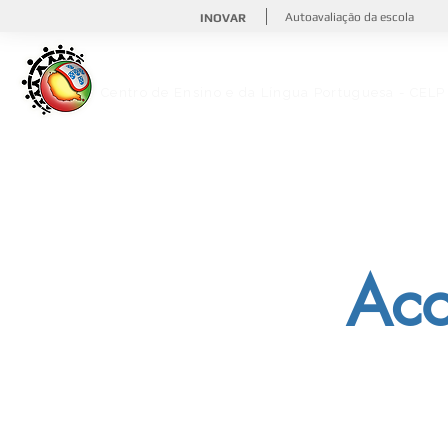
Autoavaliação da escola
INOVAR
Escola Portuguesa de
São Tomé e Prínc
Centro de Ensino e da Língua Portuguesa - CELP
Aco