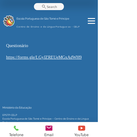
Search
Escola Portuguesa de
São Tomé e Príncipe
Centro de Ensino e da Língua Portuguesa - CELP
Questionário
https://forms.gle/LGyJZREUeMGxAdWH9
Ministério da Educação
EPSTP-CELP
Escola Portuguesa de São Tomé e Príncipe – Centro de Ensino e da Língua
Portuguesa
Sede: C.P. nº 636 - São Tomé
Telefone:
+239 999 58 19
Telefone
Email
YouTube