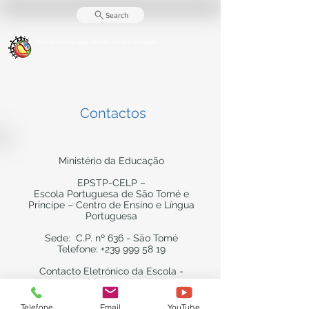
Search
Escola Portuguesa de
São Tomé e Príncipe
Centro de Ensino e da Língua Portuguesa - CELP
Contactos
Ministério da Educação
EPSTP-CELP –
Escola Portuguesa de São Tomé e
Príncipe – Centro de Ensino e Língua
Portuguesa
Sede: C.P. nº 636 - São Tomé
Telefone:
+239 999 58 19
Contacto Eletrónico da Escola -
direcao@escolaportuguesastp.com
Telefone
Email
YouTube