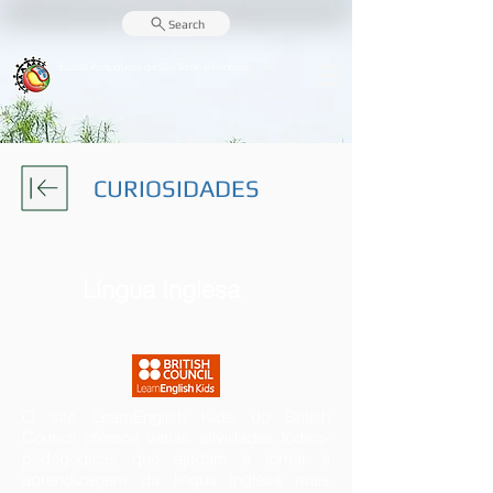
Search
Escola Portuguesa de
São Tomé e Príncipe
Centro de Ensino e da Língua Portuguesa - CELP
CURIOSIDADES
Língua Inglesa
O site LearnEnglish Kids do British
Council oferece várias atividades lúdico-
pedagógicas que ajudam a tornar a
aprendizagem da língua inglesa mais