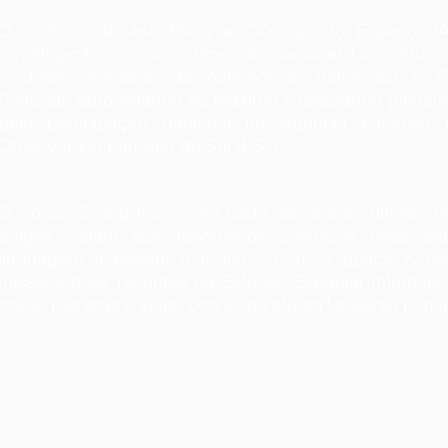
O Instituto de Astrofísica e Ciências do Espaço (I
investigação com uma dimensão nacional. Concretiza
o desenvolvimento da Astronomia, Astrofísica e 
Portugal, aproveitando ao máximo e realizando plenam
pela participação nacional na Agência Espacial
Observatório Europeu do Sul (ESO).
O Space Scoop traz-te em cada semana as últimas no
artigos tratam dos fenómenos cósmicos mais es
linguagem acessível a todos. Com o Space Scoo
missões mais recentes na Estação Espacial Internac
novos planetas e viajar connosco até ao Universo primi