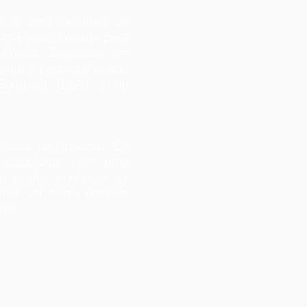
A) é uma estrutura de
 uma visão ousada para
Ciências Espaciais em
ente o potencial criado
 Europeia (ESA) e no
tícias do Universo. Os
petaculares com uma
p podes conhecer as
ional, ver como nascem
tivo.