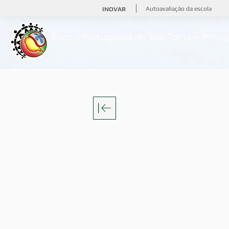
Autoavaliação da escola
INOVAR
Escola Portuguesa de
São Tomé e Prínc
Centro de Ensino e da Língua Portuguesa - CELP