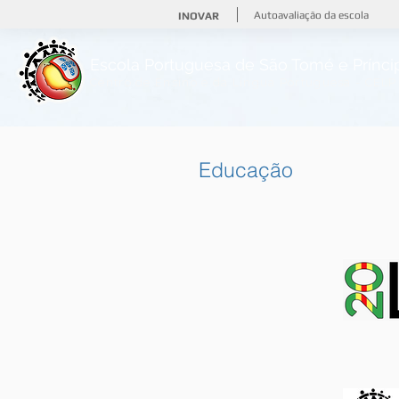
Autoavaliação da escola
INOVAR
Escola Portuguesa de
São Tomé e Prínc
Centro de Ensino e da Língua Portuguesa - CELP
Educação