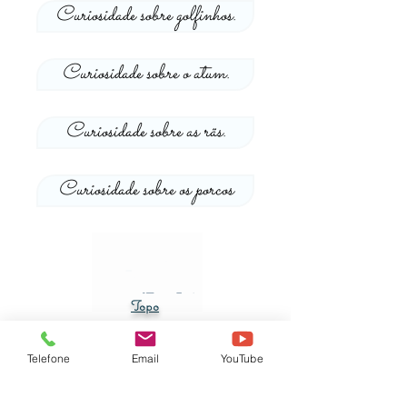
Curiosidade sobre golfinhos.
Curiosidade sobre o atum.
Curiosidade sobre as rãs.
Curiosidade sobre os porcos
Topo
Provérbios
Telefone
Email
YouTube