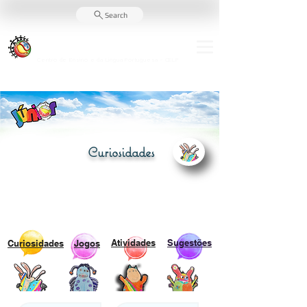
Search
Escola Portuguesa de
São Tomé e Príncipe
Centro de Ensino e da Língua Portuguesa - CELP
Curiosidades
Atividades
Sugestões
Curiosidades
Jogos