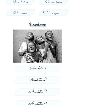
Anedotas
Provérbios
Adivinhas
Sabias que ...
Anedotas
Anedota 1
Anedota 2
Anedota 3
Anedota 4